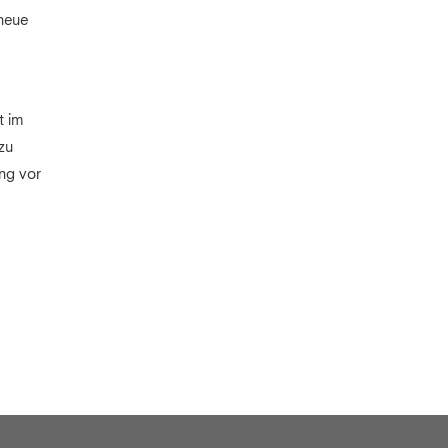
 neue
t im
zu
ung vor