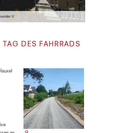
munder U
R TAG DES FAHRRADS
-Rauxel
ive
ssen an