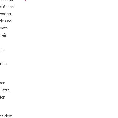
sflächen
werden.
nde und
eräte
 ein
ine
rden
sen
 Jetzt
iten
mit dem