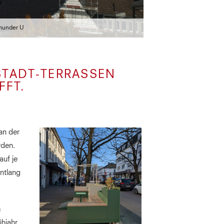
munder U
STADT-TERRASSEN
FT.
an der
rden.
auf je
entlang
m
hjahr