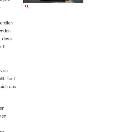
-
erellen
enden
, dass
fft
 von
lt. Fast
sich das
den
cken